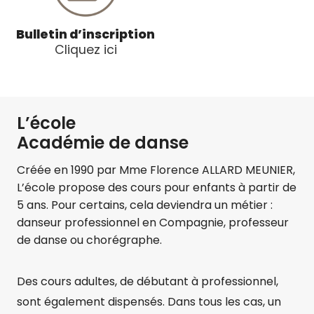
1
P
E
I
Bulletin d’inscription
R
L
Cliquez ici
J
A
U
T
I
E
N
S
L’école
L
E
Académie de danse
S
Créée en 1990 par Mme Florence ALLARD MEUNIER,
2
9
L’école propose des cours pour enfants à partir de
M
5 ans. Pour certains, cela deviendra un métier :
A
danseur professionnel en Compagnie, professeur
I
de danse ou chorégraphe.
E
T
Des cours adultes, de débutant à professionnel,
1
E
sont également dispensés. Dans tous les cas, un
R