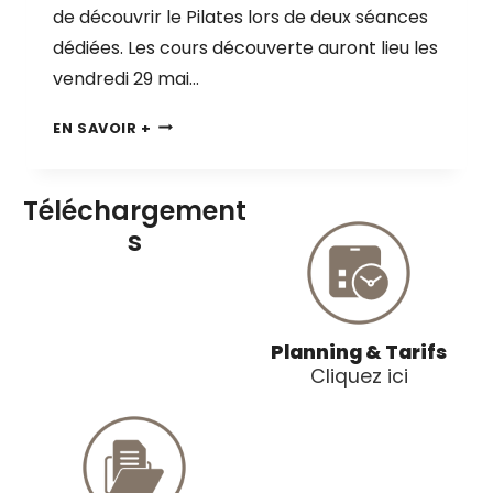
N
de découvrir le Pilates lors de deux séances
P
dédiées. Les cours découverte auront lieu les
R
vendredi 29 mai…
O
C
C
EN SAVOIR +
H
O
A
U
I
R
Téléchargement
N
S
s
E
D
À
É
P
C
A
O
R
Planning & Tarifs
U
T
Cliquez ici
V
I
E
R
R
D
T
U
E