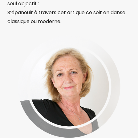
seul objectif :
J
S’épanouir à travers cet art que ce soit en danse
U
classique ou moderne.
I
N