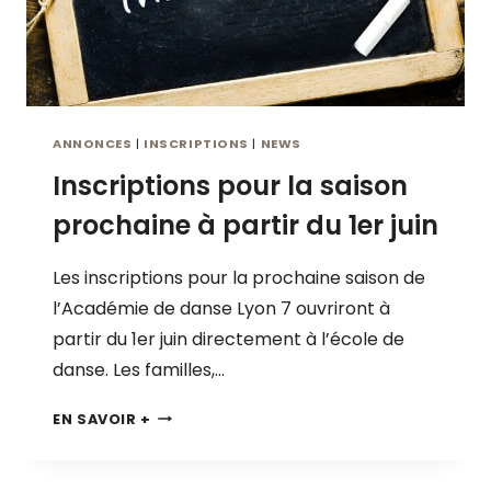
F
I
N
D
’
A
ANNONCES
|
INSCRIPTIONS
|
NEWS
N
Inscriptions pour la saison
N
É
prochaine à partir du 1er juin
E
L
Les inscriptions pour la prochaine saison de
E
2
l’Académie de danse Lyon 7 ouvriront à
0
partir du 1er juin directement à l’école de
J
danse. Les familles,…
U
I
I
EN SAVOIR +
N
N
À
S
1
C