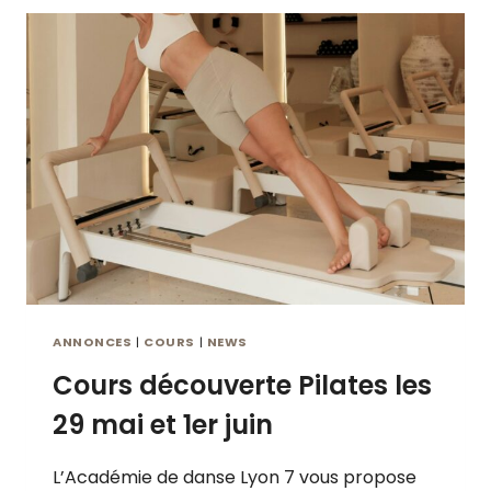
9
R
H
I
3
P
0
T
I
O
N
S
P
O
U
R
L
ANNONCES
|
COURS
|
NEWS
A
Cours découverte Pilates les
S
A
29 mai et 1er juin
I
S
L’Académie de danse Lyon 7 vous propose
O