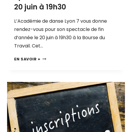
20 juin à 19h30
L’Académie de danse Lyon 7 vous donne
rendez-vous pour son spectacle de fin
d’année le 20 juin à 19h30 à la Bourse du
Travail. Cet…
S
EN SAVOIR +
P
E
C
T
A
C
L
E
D
E