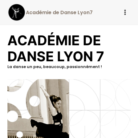
Aller
Académie de Danse Lyon7
au
contenu
ACADÉMIE DE
DANSE LYON 7
La danse un peu, beaucoup, passionnément !